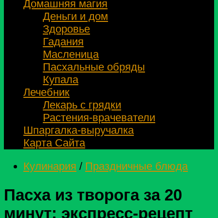
Домашняя магия
Деньги и дом
Здоровье
Гадания
Масленица
Пасхальные обряды
Купала
Лечебник
Лекарь с грядки
Растения-врачеватели
Шпаргалка-выручалка
Карта Сайта
Кулинария
/
Праздничные блюда
Пасха из творога за 20
минут: экспресс‑рецепт