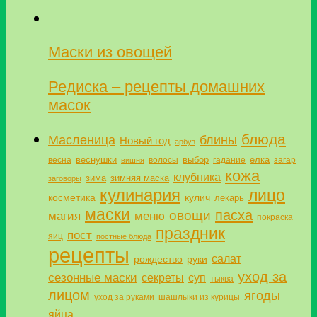
Маски из овощей
Редиска – рецепты домашних
масок
блюда
Масленица
блины
Новый год
арбуз
веснушки
выбор
елка
весна
волосы
гадание
загар
вишня
кожа
клубника
зима
зимняя маска
заговоры
кулинария
лицо
косметика
кулич
лекарь
маски
пасха
овощи
магия
меню
покраска
праздник
пост
яиц
постные блюда
рецепты
салат
рождество
руки
уход за
сезонные маски
секреты
суп
тыква
лицом
ягоды
уход за руками
шашлыки из курицы
яйца