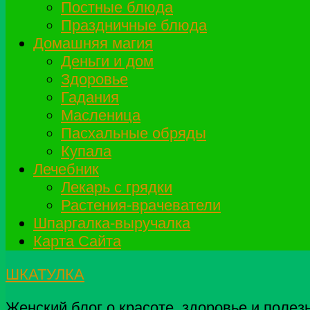
Постные блюда
Праздничные блюда
Домашняя магия
Деньги и дом
Здоровье
Гадания
Масленица
Пасхальные обряды
Купала
Лечебник
Лекарь с грядки
Растения-врачеватели
Шпаргалка-выручалка
Карта Сайта
ШКАТУЛКА
Женский блог о красоте, здоровье и полез