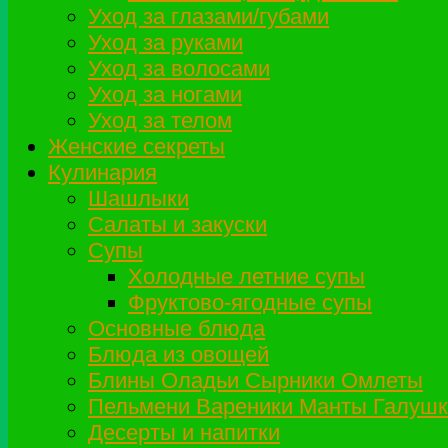
Уход за глазами/губами
Уход за руками
Уход за волосами
Уход за ногами
Уход за телом
Женские секреты
Кулинария
Шашлыки
Салаты и закуски
Супы
Холодные летние супы
Фруктово-ягодные супы
Основные блюда
Блюда из овощей
Блины Оладьи Сырники Омлеты
Пельмени Вареники Манты Галушк
Десерты и напитки