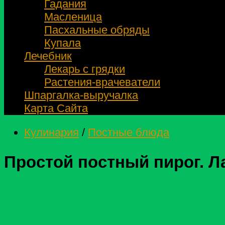
Гадания
Масленица
Пасхальные обряды
Купала
Лечебник
Лекарь с грядки
Растения-врачеватели
Шпаргалка-выручалка
Карта Сайта
Кулинария
/
Постные блюда
Простой постный пирог. Л