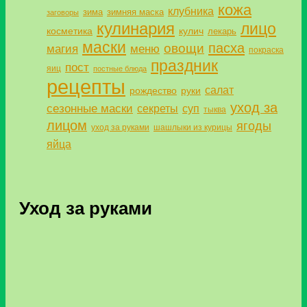
кожа
клубника
зима
зимняя маска
заговоры
кулинария
лицо
косметика
кулич
лекарь
маски
пасха
овощи
магия
меню
покраска
праздник
пост
яиц
постные блюда
рецепты
салат
рождество
руки
уход за
сезонные маски
секреты
суп
тыква
лицом
ягоды
уход за руками
шашлыки из курицы
яйца
Уход за руками