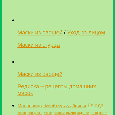
Маски из овощей
/
Уход за лицом
Маски из огурца
Маски из овощей
Редиска – рецепты домашних
масок
блюда
Масленица
блины
Новый год
арбуз
веснушки
выбор
елка
весна
волосы
гадание
загар
вишня