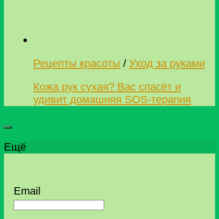
Рецепты красоты
/
Уход за руками
Кожа рук сухая? Вас спасёт и
удивит домашняя SOS-терапия
Ещё
Email