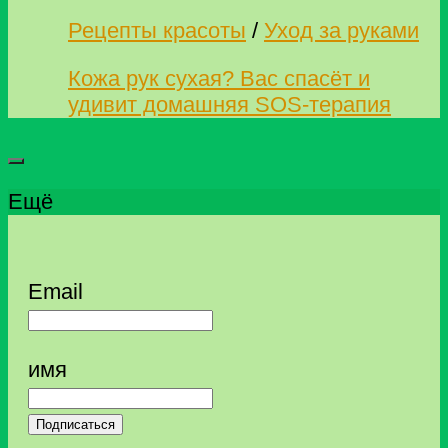
Рецепты красоты
/
Уход за руками
Кожа рук сухая? Вас спасёт и
удивит домашняя SOS-терапия
Ещё
Email
имя
Подписаться