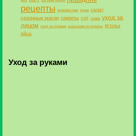
яиц
постные блюда
рецепты
салат
рождество
руки
уход за
сезонные маски
секреты
суп
тыква
лицом
ягоды
уход за руками
шашлыки из курицы
яйца
Уход за руками