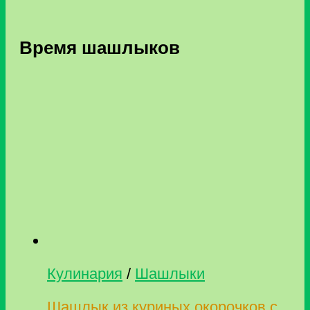
Время шашлыков
Кулинария
/
Шашлыки
Шашлык из куриных окорочков с