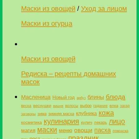
Маски из овощей
/
Уход за лицом
Маски из огурца
Маски из овощей
Редиска – рецепты домашних
масок
блюда
Масленица
блины
Новый год
арбуз
веснушки
выбор
елка
весна
волосы
гадание
загар
вишня
кожа
клубника
зима
зимняя маска
заговоры
кулинария
лицо
косметика
кулич
лекарь
маски
пасха
овощи
магия
меню
покраска
праздник
пост