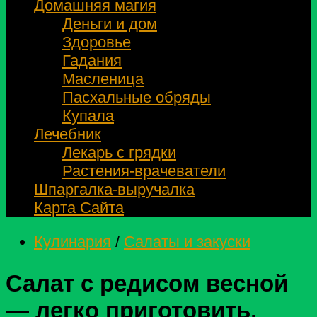
Домашняя магия
Деньги и дом
Здоровье
Гадания
Масленица
Пасхальные обряды
Купала
Лечебник
Лекарь с грядки
Растения-врачеватели
Шпаргалка-выручалка
Карта Сайта
Кулинария
/
Салаты и закуски
Салат с редисом весной
— легко приготовить,