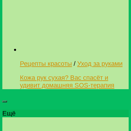
Рецепты красоты
/
Уход за руками
Кожа рук сухая? Вас спасёт и
удивит домашняя SOS-терапия
Ещё