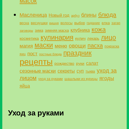
масок
блюда
Масленица
блины
Новый год
арбуз
веснушки
выбор
елка
весна
волосы
гадание
загар
вишня
кожа
клубника
зима
зимняя маска
заговоры
кулинария
лицо
косметика
кулич
лекарь
маски
пасха
овощи
магия
меню
покраска
праздник
пост
яиц
постные блюда
рецепты
салат
рождество
руки
уход за
сезонные маски
секреты
суп
тыква
лицом
ягоды
уход за руками
шашлыки из курицы
яйца
Уход за руками