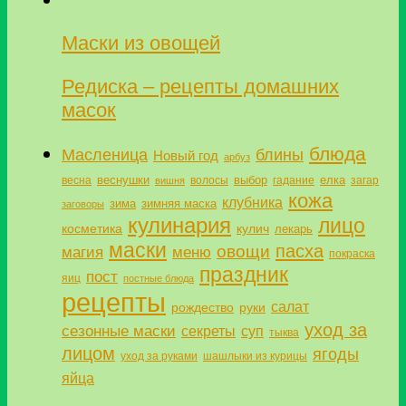
Маски из овощей
Редиска – рецепты домашних
масок
блюда
Масленица
блины
Новый год
арбуз
веснушки
выбор
елка
весна
волосы
гадание
загар
вишня
кожа
клубника
зима
зимняя маска
заговоры
кулинария
лицо
косметика
кулич
лекарь
маски
пасха
овощи
магия
меню
покраска
праздник
пост
яиц
постные блюда
рецепты
салат
рождество
руки
уход за
сезонные маски
секреты
суп
тыква
лицом
ягоды
уход за руками
шашлыки из курицы
яйца