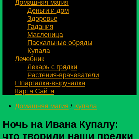
Домашняя магия
Деньги и дом
Здоровье
Гадания
Масленица
Пасхальные обряды
Купала
Лечебник
Лекарь с грядки
Растения-врачеватели
Шпаргалка-выручалка
Карта Сайта
Домашняя магия
/
Купала
Ночь на Ивана Купалу:
что творили наши предки