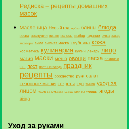
Редиска – рецепты домашних
масок
блюда
Масленица
блины
Новый год
арбуз
веснушки
выбор
елка
весна
волосы
гадание
загар
вишня
кожа
клубника
зима
зимняя маска
заговоры
кулинария
лицо
косметика
кулич
лекарь
маски
пасха
овощи
магия
меню
покраска
праздник
пост
яиц
постные блюда
рецепты
салат
рождество
руки
уход за
сезонные маски
секреты
суп
тыква
лицом
ягоды
уход за руками
шашлыки из курицы
яйца
Уход за руками