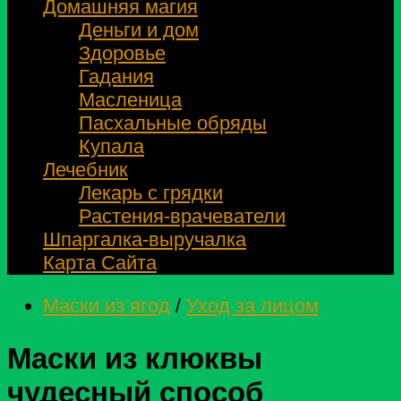
Домашняя магия
Деньги и дом
Здоровье
Гадания
Масленица
Пасхальные обряды
Купала
Лечебник
Лекарь с грядки
Растения-врачеватели
Шпаргалка-выручалка
Карта Сайта
Маски из ягод
/
Уход за лицом
Маски из клюквы
чудесный способ