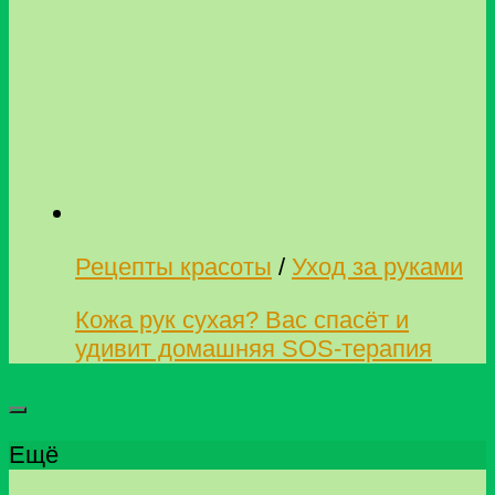
Рецепты красоты
/
Уход за руками
Кожа рук сухая? Вас спасёт и
удивит домашняя SOS-терапия
Ещё