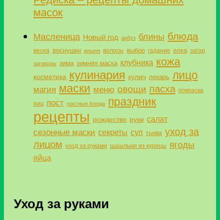
масок
блюда
Масленица
блины
Новый год
арбуз
веснушки
выбор
елка
весна
волосы
гадание
загар
вишня
кожа
клубника
зима
зимняя маска
заговоры
кулинария
лицо
косметика
кулич
лекарь
маски
пасха
овощи
магия
меню
покраска
праздник
пост
яиц
постные блюда
рецепты
салат
рождество
руки
уход за
сезонные маски
секреты
суп
тыква
лицом
ягоды
уход за руками
шашлыки из курицы
яйца
Уход за руками