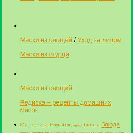
Маски из овощей
/
Уход за лицом
Маски из огурца
Маски из овощей
Редиска – рецепты домашних
масок
блюда
Масленица
блины
Новый год
арбуз
веснушки
выбор
елка