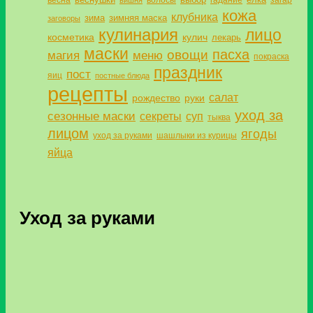
весна
волосы
гадание
загар
вишня
кожа
клубника
зима
зимняя маска
заговоры
кулинария
лицо
косметика
кулич
лекарь
маски
пасха
овощи
магия
меню
покраска
праздник
пост
яиц
постные блюда
рецепты
салат
рождество
руки
уход за
сезонные маски
секреты
суп
тыква
лицом
ягоды
уход за руками
шашлыки из курицы
яйца
Уход за руками