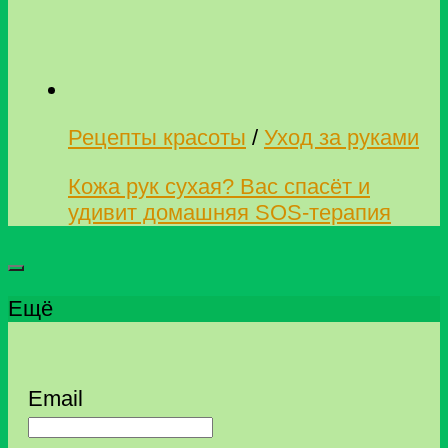
Рецепты красоты
/
Уход за руками
Кожа рук сухая? Вас спасёт и
удивит домашняя SOS-терапия
Ещё
Email