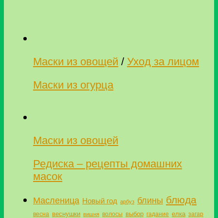
Маски из овощей
/
Уход за лицом
Маски из огурца
Маски из овощей
Редиска – рецепты домашних
масок
блюда
Масленица
блины
Новый год
арбуз
веснушки
выбор
елка
весна
волосы
гадание
загар
вишня