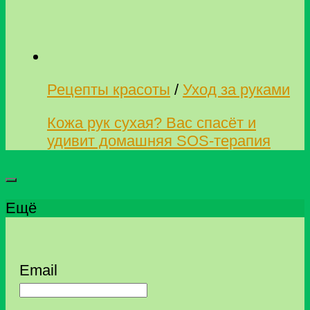
Рецепты красоты
/
Уход за руками
Кожа рук сухая? Вас спасёт и
удивит домашняя SOS-терапия
Ещё
Email