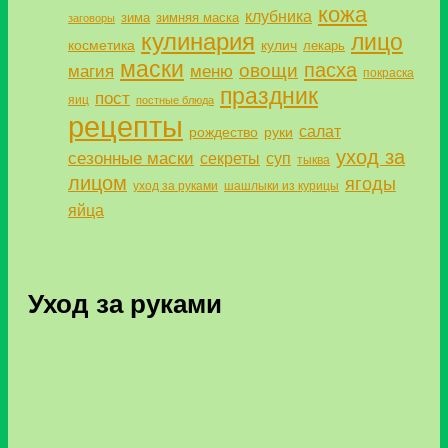
кожа
клубника
зима
зимняя маска
заговоры
кулинария
лицо
косметика
кулич
лекарь
маски
пасха
овощи
магия
меню
покраска
праздник
пост
яиц
постные блюда
рецепты
салат
рождество
руки
уход за
сезонные маски
секреты
суп
тыква
лицом
ягоды
уход за руками
шашлыки из курицы
яйца
Уход за руками